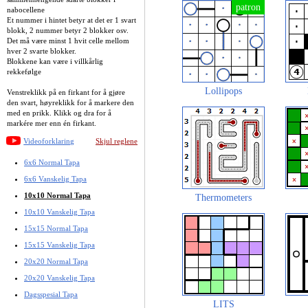
nabocellene
Et nummer i hintet betyr at det er 1 svart
blokk, 2 nummer betyr 2 blokker osv.
Det må være minst 1 hvit celle mellom
hver 2 svarte blokker.
Blokkene kan være i villkårlig
rekkefølge
Lollipops
Venstreklikk på en firkant for å gjøre
den svart, høyreklikk for å markere den
med en prikk. Klikk og dra for å
markére mer enn én firkant.
Videoforklaring
Skjul reglene
6x6 Normal Tapa
6x6 Vanskelig Tapa
10x10 Normal Tapa
Thermometers
10x10 Vanskelig Tapa
15x15 Normal Tapa
15x15 Vanskelig Tapa
20x20 Normal Tapa
20x20 Vanskelig Tapa
Dagsspesial Tapa
LITS