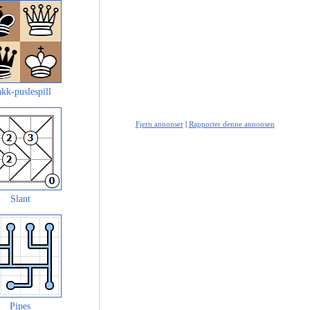
akk-puslespill
Fjern annonser
|
Rapporter denne annonsen
Slant
Pipes