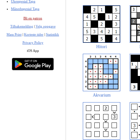
Ukesspesial Tapa
Månedsspesial Tapa
Bli en patron
Tilbakemelding
|
Velg oppgave
Mass Print
|
Korteste tider
|
Statistikk
Privacy Policy
Hitori
iOS App
Akvarium