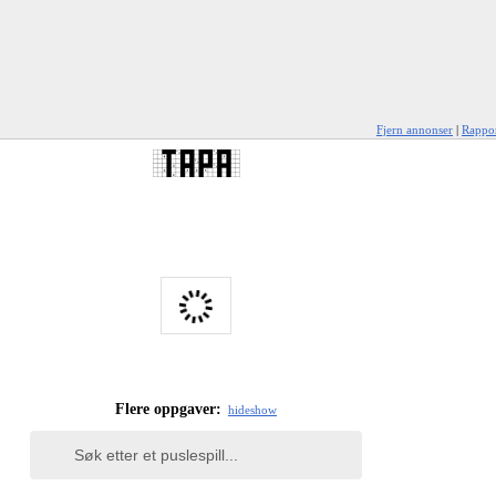
Fjern annonser
|
Rappor
Flere oppgaver:
hide
show