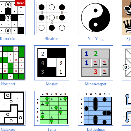
Kurodoko
Binairo+
Yin-Yang
Sj
Norinori
Mosaic
Minesweeper
Galakser
Tents
Battleships