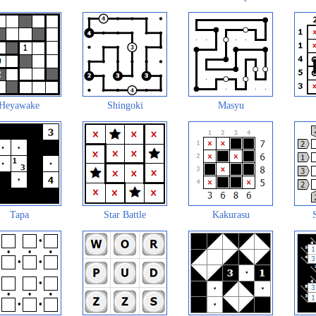
Heyawake
Shingoki
Masyu
Tapa
Star Battle
Kakurasu