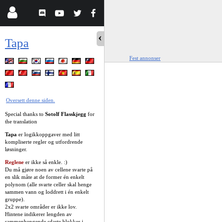
Tapa
Fest annonser
Oversett denne siden.
Special thanks to
Sotolf Flasskjegg
for
the translation
Tapa
er logikkoppgaver med litt
kompliserte regler og utfordrende
løsninger.
Reglene
er ikke så enkle. :)
Du må gjøre noen av cellene svarte på
en slik måte at de former én enkelt
polynom (alle svarte celler skal henge
sammen vann og loddrett i én enkelt
gruppe).
2x2 svarte områder er ikke lov.
Hintene indikerer lengden av
sammenhengende sdarte blokker i