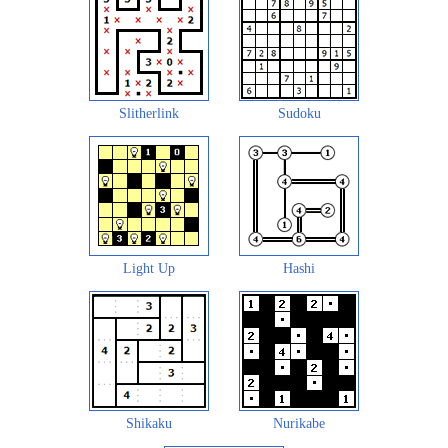
Slitherlink
Sudoku
Light Up
Hashi
Shikaku
Nurikabe