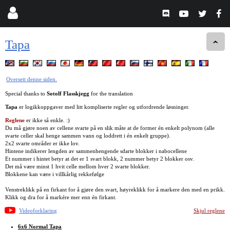
Tapa
Oversett denne siden.
Special thanks to
Sotolf Flasskjegg
for the translation
Tapa
er logikkoppgaver med litt kompliserte regler og utfordrende løsninger.
Reglene
er ikke så enkle. :)
Du må gjøre noen av cellene svarte på en slik måte at de former én enkelt polynom (alle
svarte celler skal henge sammen vann og loddrett i én enkelt gruppe).
2x2 svarte områder er ikke lov.
Hintene indikerer lengden av sammenhengende sdarte blokker i nabocellene
Et nummer i hintet betyr at det er 1 svart blokk, 2 nummer betyr 2 blokker osv.
Det må være minst 1 hvit celle mellom hver 2 svarte blokker.
Blokkene kan være i villkårlig rekkefølge
Venstreklikk på en firkant for å gjøre den svart, høyreklikk for å markere den med en prikk.
Klikk og dra for å markére mer enn én firkant.
Videoforklaring
Skjul reglene
6x6 Normal Tapa