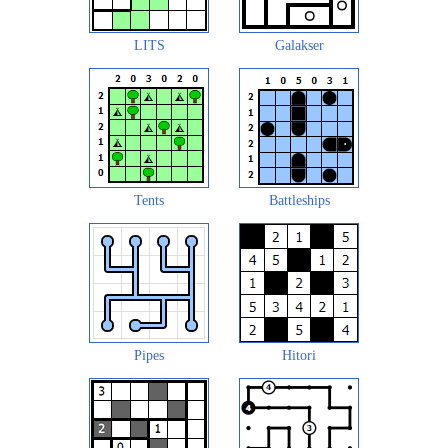
LITS
Galakser
Tents
Battleships
Pipes
Hitori