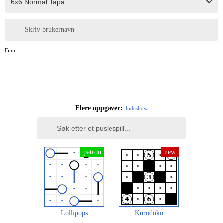
Skriv brukernavn
Finn
Flere oppgaver:
hide
show
Lollipops
Kurodoko