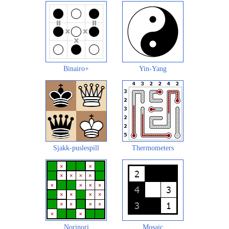
Binairo+
Yin-Yang
Sjakk-puslespill
Thermometers
Norinori
Mosaic