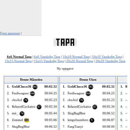
Fjern annonser
|
Rapporter denne annonsen
6x6 Normal Tapa
|
6x6 Vanskelig Tapa
|
10x10 Normal Tapa
|
10x10 Vanskelig Tapa
|
15x15 Normal Tapa
|
15x15 Vanskelig Tapa
|
20x20 Normal Tapa
|
20x20 Vanskelig Tapa
Ny oppgave
Denne Måneden
Denne Uken
1.
GoldChoco36
00:02.32
1.
GoldChoco36
00:02.32
1.
Ro
165
165
2.
Ferdiwagner
00:04.25
2.
Ferdiwagner
00:04.25
2.
---
164
164
3.
choArd
00:05.23
3.
choArd
00:05.23
3.
---
76
76
4.
RelaxedCockatoo
00:05.34
4.
RelaxedCockatoo
00:05.34
4.
---
67
67
5.
mir_
00:05.44
5.
SlugBugBlue
00:06.52
5.
---
74
6.
Zemmel
00:05.66
6.
kingofnumbers
00:06.87
6.
---
154
9
7.
SlugBugBlue
00:06.52
7.
FangTianyi
00:08.00
7.
---