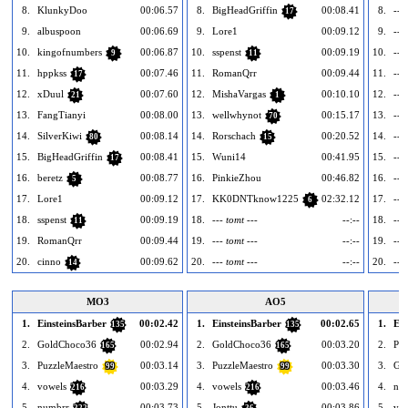
8.
KlunkyDoo
00:06.57
8.
BigHeadGriffin
00:08.41
8.
---
17
9.
albuspoon
00:06.69
9.
Lore1
00:09.12
9.
---
10.
kingofnumbers
00:06.87
10.
sspenst
00:09.19
10.
---
9
11
11.
hppkss
00:07.46
11.
RomanQrr
00:09.44
11.
---
17
12.
xDuul
00:07.60
12.
MishaVargas
00:10.10
12.
---
21
1
13.
FangTianyi
00:08.00
13.
wellwhynot
00:15.17
13.
---
70
14.
SilverKiwi
00:08.14
14.
Rorschach
00:20.52
14.
---
80
15
15.
BigHeadGriffin
00:08.41
15.
Wuni14
00:41.95
15.
---
17
16.
beretz
00:08.77
16.
PinkieZhou
00:46.82
16.
---
5
17.
Lore1
00:09.12
17.
KK0DNTknow1225
02:32.12
17.
---
6
18.
sspenst
00:09.19
18.
--- tomt ---
--:--
18.
---
11
19.
RomanQrr
00:09.44
19.
--- tomt ---
--:--
19.
---
20.
cinno
00:09.62
20.
--- tomt ---
--:--
20.
---
14
MO3
AO5
1.
EinsteinsBarber
00:02.42
1.
EinsteinsBarber
00:02.65
1.
Ein
135
135
2.
GoldChoco36
00:02.94
2.
GoldChoco36
00:03.20
2.
Puz
165
165
3.
PuzzleMaestro
00:03.14
3.
PuzzleMaestro
00:03.30
3.
Go
99
99
4.
vowels
00:03.29
4.
vowels
00:03.46
4.
nu
216
216
5.
numbrr
00:03.73
5.
Jonttu
00:03.86
5.
vow
322
36