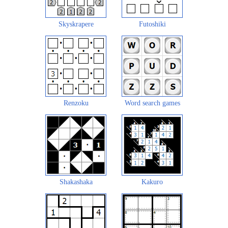
Skyskrapere
Futoshiki
Renzoku
Word search games
Shakashaka
Kakuro