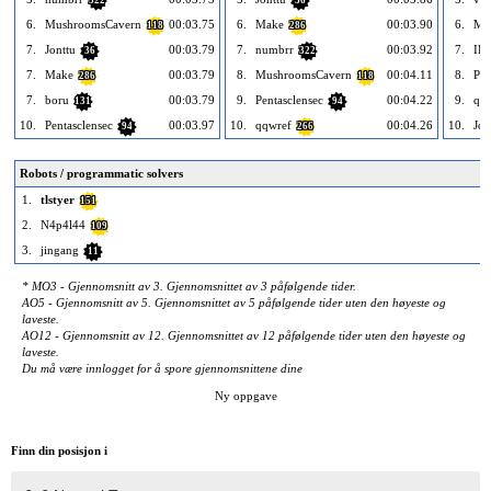
6.
MushroomsCavern
00:03.75
6.
Make
00:03.90
6.
Ma
118
286
7.
Jonttu
00:03.79
7.
numbrr
00:03.92
7.
IH
36
322
7.
Make
00:03.79
8.
MushroomsCavern
00:04.11
8.
Pen
286
118
7.
boru
00:03.79
9.
Pentasclensec
00:04.22
9.
qq
131
94
10.
Pentasclensec
00:03.97
10.
qqwref
00:04.26
10.
Jon
94
266
Robots / programmatic solvers
1.
tlstyer
151
2.
N4p4l44
109
3.
jingang
11
* MO3 - Gjennomsnitt av 3. Gjennomsnittet av 3 påfølgende tider.
AO5 - Gjennomsnitt av 5. Gjennomsnittet av 5 påfølgende tider uten den høyeste og
laveste.
AO12 - Gjennomsnitt av 12. Gjennomsnittet av 12 påfølgende tider uten den høyeste og
laveste.
Du må være innlogget for å spore gjennomsnittene dine
Ny oppgave
Finn din posisjon i