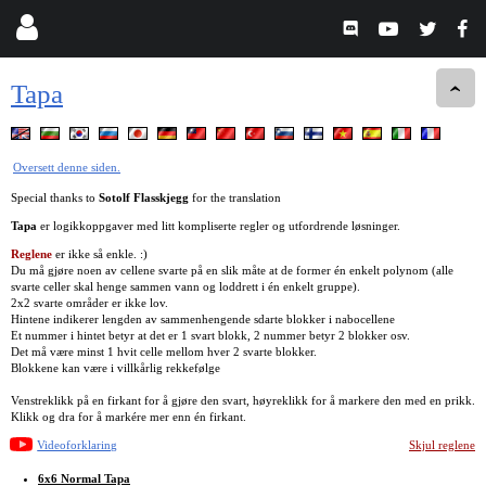
Tapa
Oversett denne siden.
Special thanks to
Sotolf Flasskjegg
for the translation
Tapa
er logikkoppgaver med litt kompliserte regler og utfordrende løsninger.
Reglene
er ikke så enkle. :)
Du må gjøre noen av cellene svarte på en slik måte at de former én enkelt polynom (alle
svarte celler skal henge sammen vann og loddrett i én enkelt gruppe).
2x2 svarte områder er ikke lov.
Hintene indikerer lengden av sammenhengende sdarte blokker i nabocellene
Et nummer i hintet betyr at det er 1 svart blokk, 2 nummer betyr 2 blokker osv.
Det må være minst 1 hvit celle mellom hver 2 svarte blokker.
Blokkene kan være i villkårlig rekkefølge
Venstreklikk på en firkant for å gjøre den svart, høyreklikk for å markere den med en prikk.
Klikk og dra for å markére mer enn én firkant.
Videoforklaring
Skjul reglene
6x6 Normal Tapa